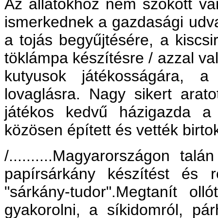
Az állatokhoz nem szokott vá
ismerkednek a gazdasági udva
a tojás begyűjtésére, a kiscsi
töklámpa készítésre / azzal va
kutyusok játékosságára, a
lovaglásra. Nagy sikert arat
játékos kedvű házigazda a
közösen épített és vették birto
/..........Magyarországon t
papírsárkány készítést és 
"sárkány-tudor".Megtanít oll
gyakorolni, a síkidomról, pár