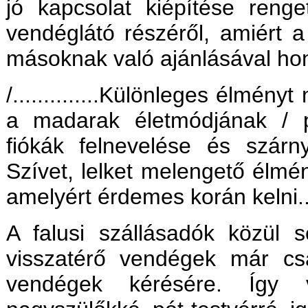
jó kapcsolat kiépítése reng
vendéglátó részéről, amiért a
másoknak való ajánlásával hon
/..............Különleges élmé
a madarak életmódjának / pá
fiókák felnevelése és szárn
Szívet, lelket melengető élmé
amelyért érdemes korán kelni.........
A falusi szállásadók közül
visszatérő vendégek már cs
vendégek kérésére. Így v