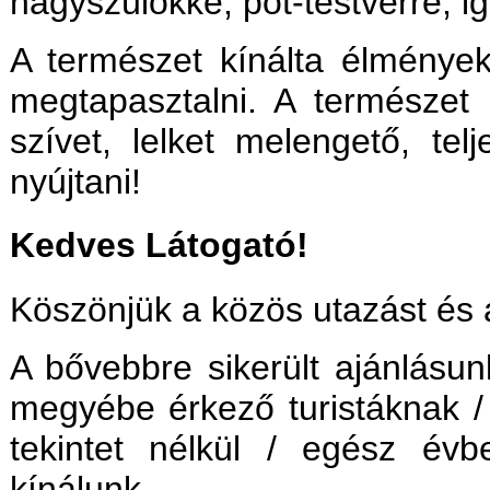
nagyszülőkké, pót-testvérré, ig
A természet kínálta élmények
megtapasztalni. A természet 
szívet, lelket melengető, telj
nyújtani!
Kedves Látogató!
Köszönjük a közös utazást és a
A bővebbre sikerült ajánlásun
megyébe érkező turistáknak / 
tekintet nélkül / egész évb
kínálunk.