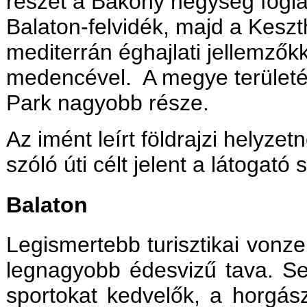
részét a Bakony hegység foglalj
Balaton-felvidék, majd a Keszt
mediterrán éghajlati jellemzőkke
medencével. A megye területén
Park nagyobb része.
Az imént leírt földrajzi helyzet
szóló úti célt jelent a látogató
Balaton
Legismertebb turisztikai von
legnagyobb édesvizű tava. Se
sportokat kedvelők, a horgás