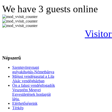
We have 3 guests online
Visito
Népszerű
Szentgyörgynapi
gulyakihajtás-Németbánya
Májusi vendégasztal a Lila
Akác vendégházban
Ön a falusi vendégfogadók
Veszprém Megyei
Egyesületének honlapját
látja.
Elérhetőségeink
Térkép