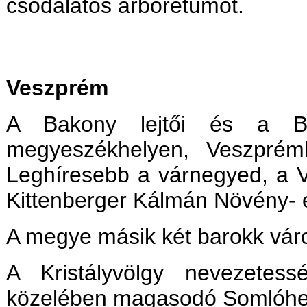
csodálatos arborétumot.
Veszprém
A Bakony lejtői és a Bala
megyeszékhelyen, Veszprémb
Leghíresebb a várnegyed, a 
Kittenberger Kálmán Növény- 
A megye másik két barokk vá
A Kristályvölgy nevezetess
közelében magasodó Somlóhe