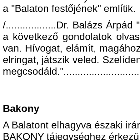
a "Balaton festőjének" említik.
/..................Dr. Balázs Ár
a következő gondolatok olvas
van. Hívogat, elámít, magához 
elringat, játszik veled. Szelíd
megcsodáld."............................
Bakony
A Balatont elhagyva északi irá
BAKONY tájegységhez érkezünk