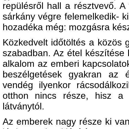
repülésről hall a résztvevő.
sárkány végre felemelkedik- ki
hozadéka még: mozgásra készteti 
Közkedvelt időtöltés a közös g
szabadban. Az étel készítése 
alkalom az emberi kapcsolatok 
beszélgetések gyakran az é
vendég ilyenkor rácsodálkoz
otthon nincs része, hisz a
látványtól.
Az emberek nagy része ki van