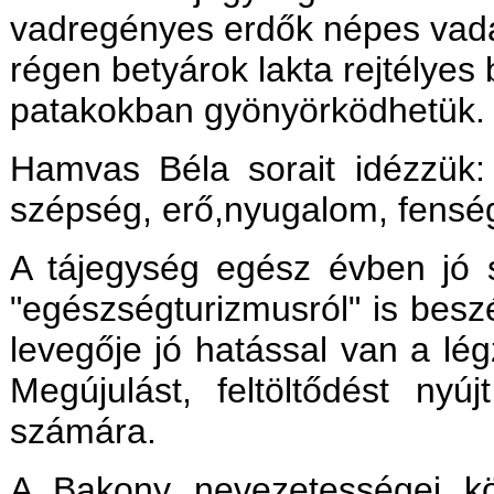
vadregényes erdők népes vadá
régen betyárok lakta rejtélye
patakokban gyönyörködhetük.
Hamvas Béla sorait idézzük:
szépség, erő,nyugalom, fenség
A tájegység egész évben jó s
"egészségturizmusról" is beszé
levegője jó hatással van a l
Megújulást, feltöltődést nyú
számára.
A Bakony nevezetességei kö