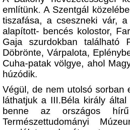
említünk. A Szentgál közelé
tiszafása, a cseszneki vár, a 
alapított- bencés kolostor, F
Gaja szurdokban található 
Döbrönte, Várpalota, Eplényb
Cuha-patak völgye, ahol Magy
húzódik.
Végül, de nem utolsó sorban em
láthatjuk a III.Béla király álta
benne az országos hírű
Természettudományi Múzeu