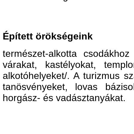
Épített örökségeink
természet-alkotta csodákhoz
várakat, kastélyokat, temp
alkotóhelyeket/. A turizmus s
tanösvényeket, lovas báziso
horgász- és vadásztanyákat.