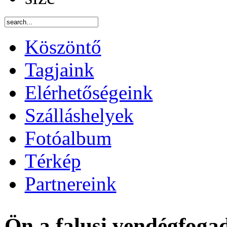
Köszöntő
Tagjaink
Elérhetőségeink
Szálláshelyek
Fotóalbum
Térkép
Partnereink
Ön a falusi vendégfog