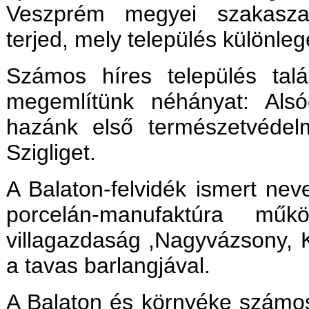
Veszprém megyei szakasza B
terjed, mely település különle
Számos híres település talál
megemlítünk néhányat: Alsó
hazánk első természetvédelm
Szigliget.
A Balaton-felvidék ismert nev
porcelán-manufaktúra mű
villagazdaság ,Nagyvázsony, K
a tavas barlangjával.
A Balaton és környéke számos