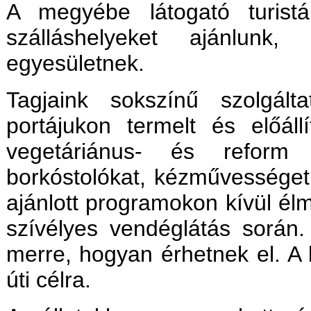
A megyébe látogató turistá
szálláshelyeket ajánlunk,
egyesületnek.
Tagjaink sokszínű szolgált
portájukon termelt és előállí
vegetáriánus- és reform é
borkóstolókat, kézművességet
ajánlott programokon kívül él
szívélyes vendéglátás során.
merre, hogyan érhetnek el. A b
úti célra.