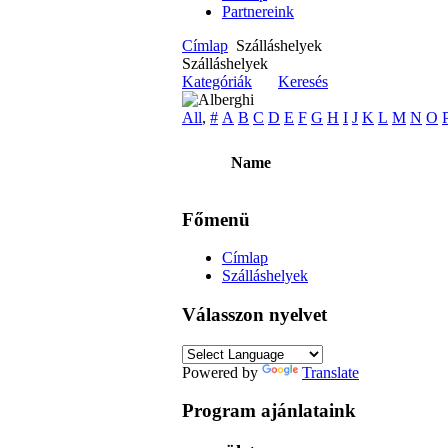
Partnereink
Címlap
Szálláshelyek
Szálláshelyek
Kategóriák
Keresés
All
,
#
A
B
C
D
E
F
G
H
I
J
K
L
M
N
O
Name
Főmenü
Címlap
Szálláshelyek
Válasszon nyelvet
Powered by
Translate
Program ajánlataink