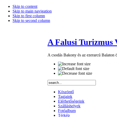
Skip to content
Skip to main navigation
Skip to first column
Skip to second column
A Falusi Turizmus 
A csodás Bakony és az ezerarcú Balaton öl
Köszöntő
Tagjaink
Elérhetőségeink
Szálláshelyek
Fotóalbum
Térkép