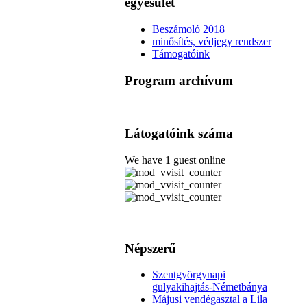
egyesület
Beszámoló 2018
minősítés, védjegy rendszer
Támogatóink
Program archívum
Látogatóink száma
We have 1 guest online
Népszerű
Szentgyörgynapi
gulyakihajtás-Németbánya
Májusi vendégasztal a Lila