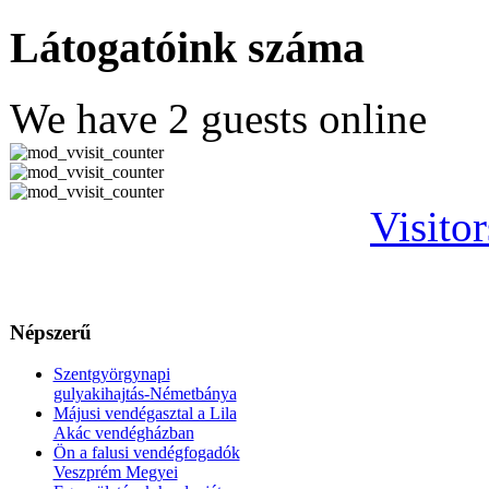
Látogatóink száma
We have 2 guests online
Visito
Népszerű
Szentgyörgynapi
gulyakihajtás-Németbánya
Májusi vendégasztal a Lila
Akác vendégházban
Ön a falusi vendégfogadók
Veszprém Megyei