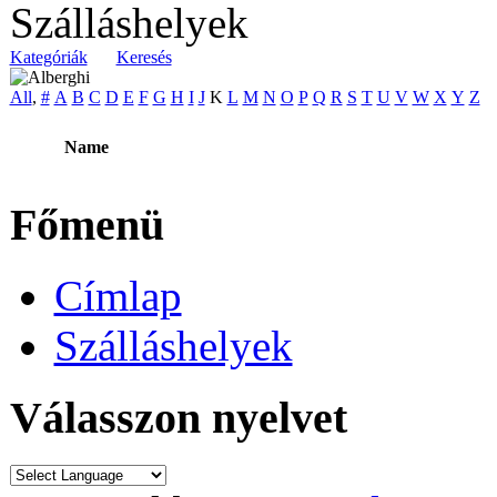
Szálláshelyek
Kategóriák
Keresés
All
,
#
A
B
C
D
E
F
G
H
I
J
K
L
M
N
O
P
Q
R
S
T
U
V
W
X
Y
Z
Name
Főmenü
Címlap
Szálláshelyek
Válasszon nyelvet